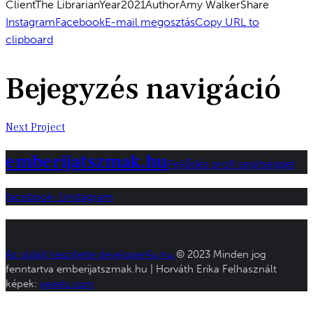
Client
The Librarian
Year
2021
Author
Amy Walker
Share
Instagram
Facebook
E-mail megosztás
Copy URL to
clipboard
Bejegyzés navigáció
Next Project
emberijatszmak.hu
Fejlődés profi segítséggel
facebook-1
instagram
Az oldalt készítette developer4u.hu
© 2023 Minden jog
fenntartva emberijatszmak.hu | Horváth Erika Felhasznált
képek:
pexels.com