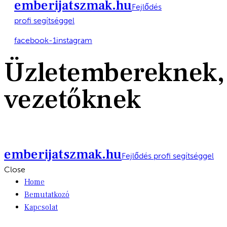
emberijatszmak.hu
Fejlődés
profi segítséggel
facebook-1
instagram
Üzletembereknek,
vezetőknek
emberijatszmak.hu
Fejlődés profi segítséggel
Close
Home
Bemutatkozó
Kapcsolat