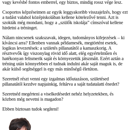
vagy kevésbé fontos emberrel, egy biztos, mindig rossz vége lesz.
Csoportos képzéseimen az egyik leggyakoribb visszajelzés, hogy ezt
a tudást valahol középiskolában kellene kötelezővé tenni. Azt is
szokták még mondani, hogy a „szülők iskolája” címszóval kellene
hirdetni a tréninget.
Nálam nincsenek szakszavak, idegen, tudományos kifejezések – ki
kíváncsi arra? Ellenben vannak példamesék, megtörtént esetek,
logikus levezetések: a születés pillanatától a kamaszkorig. A
résztvevők így viszonylag rövid idő alatt, elég egyértelműen és
hatékonyan felismerik saját és környezetük játszmáit. Ezért aztán a
tréning után könnyebben el tudnak indulni akár saját maguk is, de
akár külső segítséggel is egy más minőségű életúton.
Szeretnél részt venni egy izgalmas időutazáson, születésed
pillanatától kezdve napjainkig, feltárva a saját tudatalatti énedet?
Szeretnéd megérteni a viselkedésedet nehéz helyzetekben, és
közben még nevetni is magadon?
Ebben biztosan tudok segíteni!