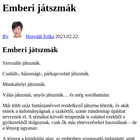
Emberi játszmák
By
Horváth Erika
2023.02.22.
Emberi játszmák
Szexuális játszmák.
Családi-, házassági-, párkapcsolati játszmák.
Munkahelyi játszmák.
Válás játszmái, anyós játszmák… és még sorolhatnám.
Már több száz fantázianévvel rendelkező játszma létezik, és akik
ennek a tudományágnak a szakértői, szinte mindennap újabbat
neveznek el. A sémákat követő terapeuták is valahol ezekből a
gyökerekből dolgoznak, csak ők más elnevezéseket használnak – de
a lényeg ugyanaz.
A lényeg a kiindulási alap, az emberben szunnyadó tudatalatti, amit