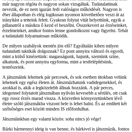
már nagyon régóta és nagyon sokan vizsgáltak. Tudatalattinak
nevezik, de ez nem igazán fedi valóságos működését. Nagyon is
éber állapotban és elég logikusan nyomon követhetően veszi át az
irányítást a tetteink felett. Gyakran folytat vitát helyettünk, egyik a
pillanatról a másikra ő kezd el beszélni. Összekeveri az érzéseinket,
érzelmeinket, amikor fontos lenne gondolkozni vagy figyelni. Tehát
a tudatalatti folyamatosan működik.
De milyen szabályok mentén jön elő? Egyáltalán kiben milyen
tudatalatti taktikák dolgoznak? Ez pont annyira változó és egyedi,
mint a külső kinézetünk: magasságunk, hajunk, szemünk színe,
alkatunk, és pont annyira egyforma, mint a testfelépítésünk,
testrészeink.
A játszmáink lehetnek pár percesek, és sok esetben titokban velünk
lehetnek egy egész életen át. Játszmázhatunk vadidegenekkel, és
azokkal is, akik a legközelebb állnak hozzánk. A pár perces,
idegennel folytatott játszmában nyilván kevesebb a sérülés, ott csak
egy rossz érzés marad vissza. A közvetlen környezetünkben lévő
életre szóló játszmákba viszont bele is lehet halni. És az említett két
szélsőséges eset között minden IS előfordulhat.
Játszmáinkban egy valami közös: soha nincs jó vége!
Bárki bármennyi ideig is van benne, és bárkivel is játszmázik, fontos