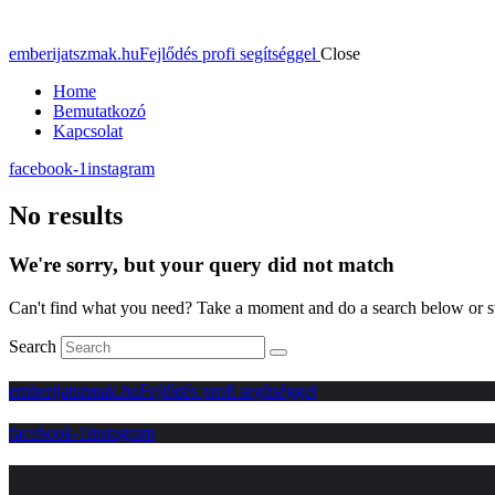
emberijatszmak.hu
Fejlődés profi segítséggel
Close
Home
Bemutatkozó
Kapcsolat
facebook-1
instagram
No results
We're sorry, but your query did not match
Can't find what you need? Take a moment and do a search below or s
Search
emberijatszmak.hu
Fejlődés profi segítséggel
facebook-1
instagram