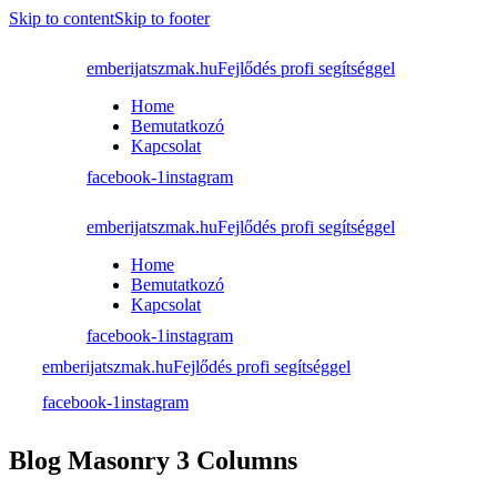
Skip to content
Skip to footer
emberijatszmak.hu
Fejlődés profi segítséggel
Home
Bemutatkozó
Kapcsolat
facebook-1
instagram
emberijatszmak.hu
Fejlődés profi segítséggel
Home
Bemutatkozó
Kapcsolat
facebook-1
instagram
emberijatszmak.hu
Fejlődés profi segítséggel
facebook-1
instagram
Blog Masonry 3 Columns